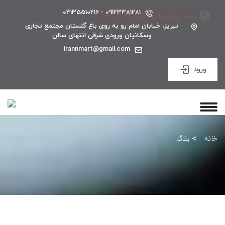
09123381281 - 04135510216
تبریز، خیابان امام رو به روی باغ گلستان مجتمع تجاری
وسکانیان ورودی شرقی انتهای سالن
irannmart@gmail.com
ورود
خانه
بلاگ